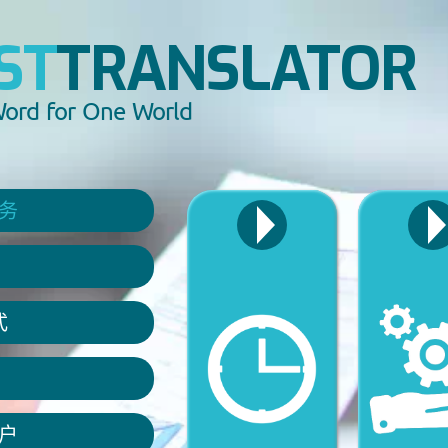
ST
RANSLATOR
TRANSLATOR
2
3
6
rd for One World
ord for One World
BELGIË
BELGIQ
我们的服务
务
联系方式
式
2
价格
5
我们的客户
户