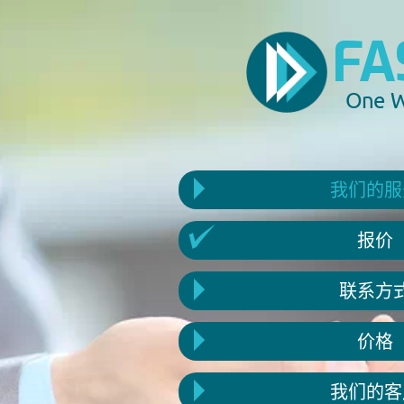
FAST
FA
T
1
5
One Wo
One W
我们的服
报价
联系方
1
价格
4
我们的客